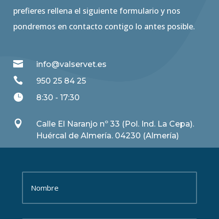
prefieres rellena el siguiente formulario y nos
pondremos en contacto contigo lo antes posible.

info@valservet.es

950 25 84 25

8:30 - 17:30

Calle El Naranjo nº 33 (Pol. Ind. La Cepa).
Huércal de Almería. 04230 (Almería)