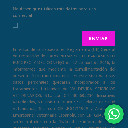
No deseo que utilicen mis datos para uso
comercial
ENVIAR
En virtud de lo dispuesto en Reglamento (UE) General
de Protección de Datos 2016/679 DEL PARLAMENTO
EUROPEO Y DEL CONSEJO de 27 de abril de 2016, le
informamos que mediante la cumplimentación del
presente formulario existente en este sitio web sus
datos personales quedarán incorporados a los
tratamientos titularidad de VALDEVIRA SERVICIOS
VETERINARIOS, S.L., con CIF B04605234, Iniciativas
Veterinarias, S.L. con CIF B04605218, Planes de Salud
Veterinarios, S.L. con CIF .B04711909 y Asociación
Empresarial Veterinaria Española, con CIF G04719076
serán tratados con la finalidad de informarle sobre