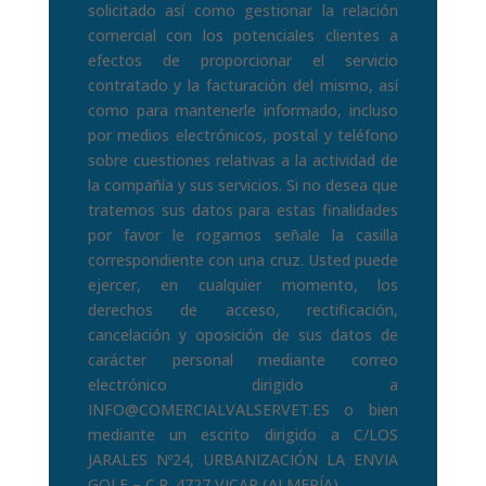
solicitado así como gestionar la relación
comercial con los potenciales clientes a
efectos de proporcionar el servicio
contratado y la facturación del mismo, así
como para mantenerle informado, incluso
por medios electrónicos, postal y teléfono
sobre cuestiones relativas a la actividad de
la compañía y sus servicios. Si no desea que
tratemos sus datos para estas finalidades
por favor le rogamos señale la casilla
correspondiente con una cruz. Usted puede
ejercer, en cualquier momento, los
derechos de acceso, rectificación,
cancelación y oposición de sus datos de
carácter personal mediante correo
electrónico dirigido a
INFO@COMERCIALVALSERVET.ES o bien
mediante un escrito dirigido a C/LOS
JARALES Nº24, URBANIZACIÓN LA ENVIA
GOLF – C.P. 4727 VICAR (ALMERÍA).