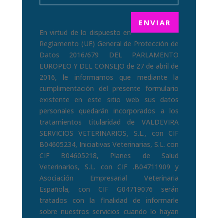
En virtud de lo dispuesto en
Reglamento (UE) General de Protección de
Datos 2016/679 DEL PARLAMENTO
EUROPEO Y DEL CONSEJO de 27 de abril de
2016, le informamos que mediante la
cumplimentación del presente formulario
existente en este sitio web sus datos
personales quedarán incorporados a los
tratamientos titularidad de VALDEVIRA
SERVICIOS VETERINARIOS, S.L., con CIF
B04605234, Iniciativas Veterinarias, S.L. con
CIF B04605218, Planes de Salud
Veterinarios, S.L. con CIF .B04711909 y
Asociación Empresarial Veterinaria
Española, con CIF G04719076 serán
tratados con la finalidad de informarle
sobre nuestros servicios cuando lo hayan