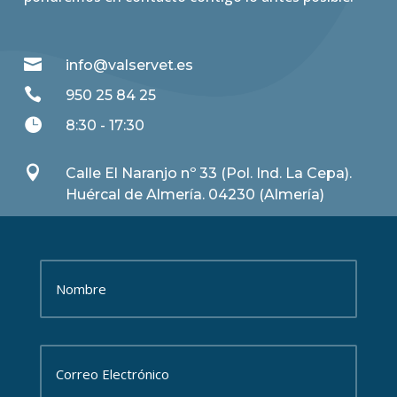

info@valservet.es

950 25 84 25

8:30 - 17:30

Calle El Naranjo nº 33 (Pol. Ind. La Cepa).
Huércal de Almería. 04230 (Almería)