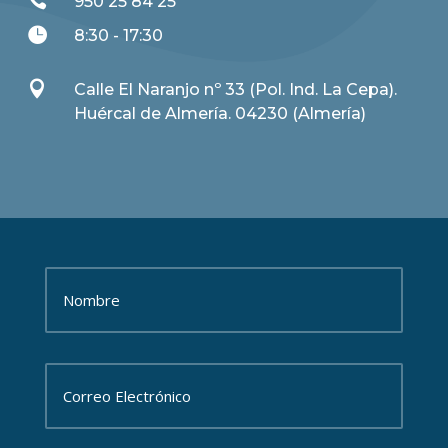

950 25 84 25

8:30 - 17:30

Calle El Naranjo nº 33 (Pol. Ind. La Cepa).
Huércal de Almería. 04230 (Almería)